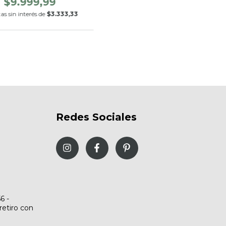
$9.999,99
as sin interés de
$3.333,33
Redes Sociales
6 -
retiro con