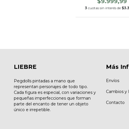
$9.999,99
3
cuotas sin interés de
$3.
LIEBRE
Más In
Envíos
Pegdolls pintadas a mano que
representan personajes de todo tipo.
Cambios y 
Cada figura es especial, con variaciones y
pequeñas imperfecciones que forman
Contacto
parte del encanto de tener un objeto
único e irrepetible.