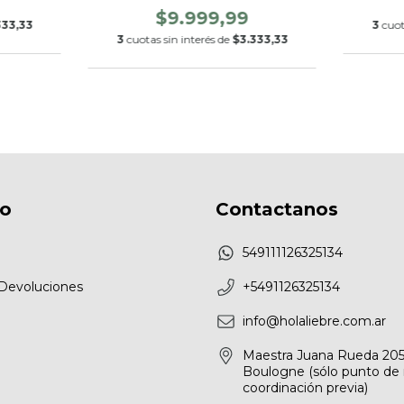
$9.999,99
333,33
3
cuot
3
cuotas sin interés de
$3.333,33
fo
Contactanos
549111126325134
Devoluciones
+5491126325134
info@holaliebre.com.ar
Maestra Juana Rueda 205
Boulogne (sólo punto de 
coordinación previa)