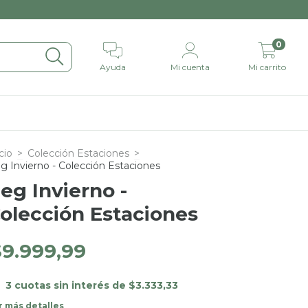
0
Ayuda
Mi cuenta
Mi carrito
cio
>
Colección Estaciones
>
g Invierno - Colección Estaciones
eg Invierno -
olección Estaciones
$9.999,99
3
cuotas sin interés de
$3.333,33
r más detalles