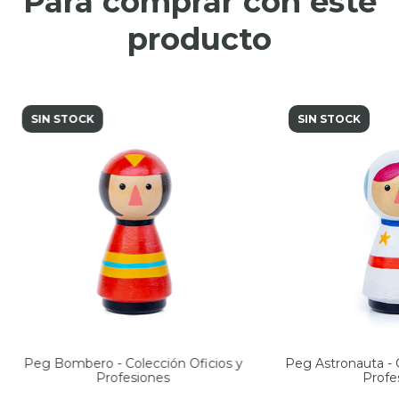
Para comprar con este
producto
SIN STOCK
SIN STOCK
Peg Bombero - Colección Oficios y
Peg Astronauta - C
Profesiones
Profe