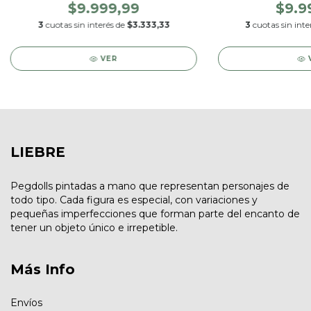
$9.999,99
$9.9
3
cuotas sin interés de
$3.333,33
3
cuotas sin inte
VER
LIEBRE
Pegdolls pintadas a mano que representan personajes de
todo tipo. Cada figura es especial, con variaciones y
pequeñas imperfecciones que forman parte del encanto de
tener un objeto único e irrepetible.
Más Info
Envíos