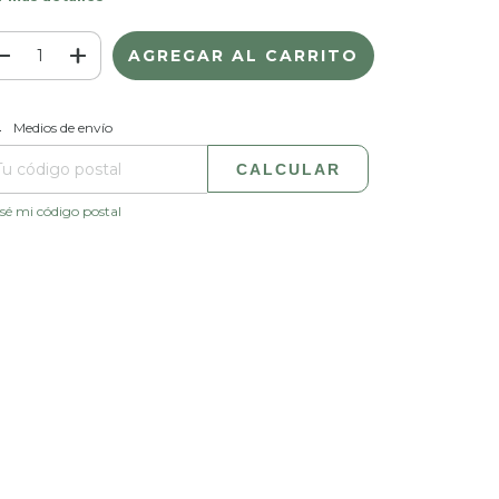
CAMBIAR CP
regas para el CP:
Medios de envío
CALCULAR
sé mi código postal