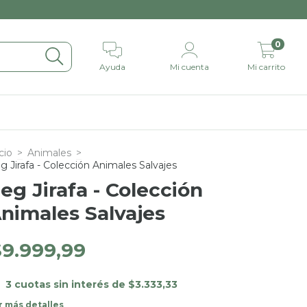
0
Ayuda
Mi cuenta
Mi carrito
cio
>
Animales
>
g Jirafa - Colección Animales Salvajes
eg Jirafa - Colección
nimales Salvajes
$9.999,99
3
cuotas sin interés de
$3.333,33
r más detalles