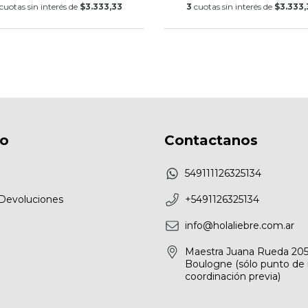
cuotas sin interés de
$3.333,33
3
cuotas sin interés de
$3.333,
fo
Contactanos
549111126325134
Devoluciones
+5491126325134
info@holaliebre.com.ar
Maestra Juana Rueda 205
Boulogne (sólo punto de 
coordinación previa)