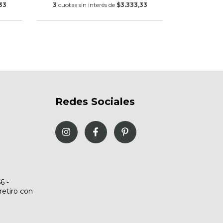
33
3
cuotas sin interés de
$3.333,33
Redes Sociales
6 -
retiro con