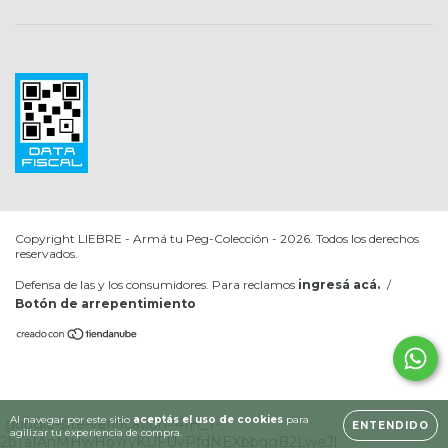
Copyright LIEBRE - Armá tu Peg-Colección - 2026. Todos los derechos
reservados.
Defensa de las y los consumidores. Para reclamos
ingresá acá.
/
Botón de arrepentimiento
Al navegar por este sitio
aceptás el uso de cookies
para
google-site-verification=4IH_T-
ENTENDIDO
agilizar tu experiencia de compra.
2bTaIAnMHwHoYryKUFUvPfdNEXbbqgB2LweJI