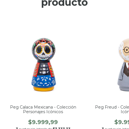
producto
Peg Calaca Mexicana - Colección
Peg Freud - Cole
Personajes Icónicos
Icón
$9.999,99
$9.9
3
cuotas sin interés de
$3.333,33
3
cuotas sin inte