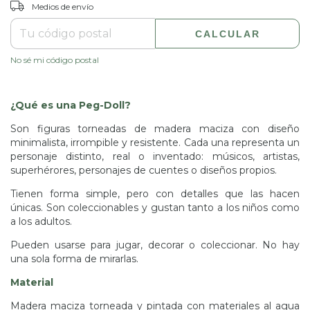
CAMBIAR CP
Entregas para el CP:
Medios de envío
CALCULAR
No sé mi código postal
¿Qué es una Peg-Doll?
Son figuras torneadas de madera maciza con diseño
minimalista, irrompible y resistente. Cada una representa un
personaje distinto, real o inventado: músicos, artistas,
superhérores, personajes de cuentes o diseños propios.
Tienen forma simple, pero con detalles que las hacen
únicas. Son coleccionables y gustan tanto a los niños como
a los adultos.
Pueden usarse para jugar, decorar o coleccionar. No hay
una sola forma de mirarlas.
Material
Madera maciza torneada y pintada con materiales al agua